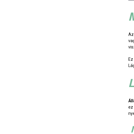
M
A
va
vi
Ez
Lá
L
Ál
ez
ny