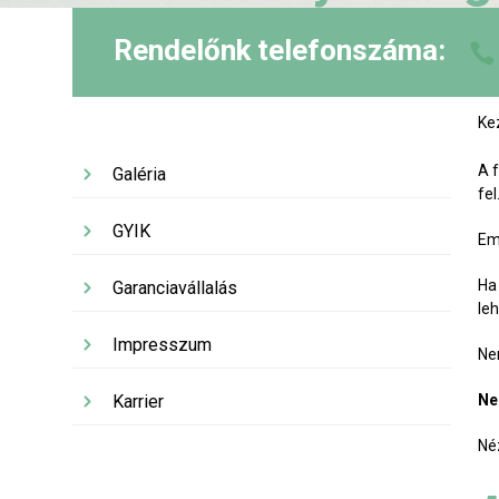
Rendelőnk telefonszáma:
Ke
A 
Galéria
fel
GYIK
Em
Ha
Garanciavállalás
le
Impresszum
Ne
Karrier
Ne
Né