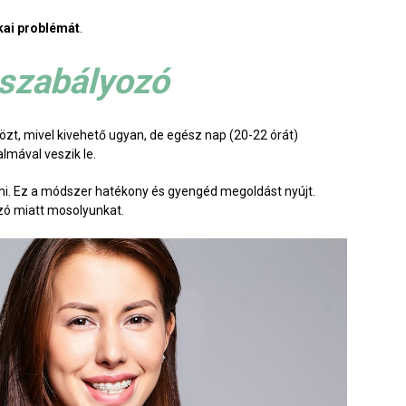
kai problémát
.
gszabályozó
közt, mivel kivehető ugyan, de egész nap (20-22 órát)
almával veszik le.
lni. Ez a módszer hatékony és gyengéd megoldást nyújt.
ozó miatt mosolyunkat.