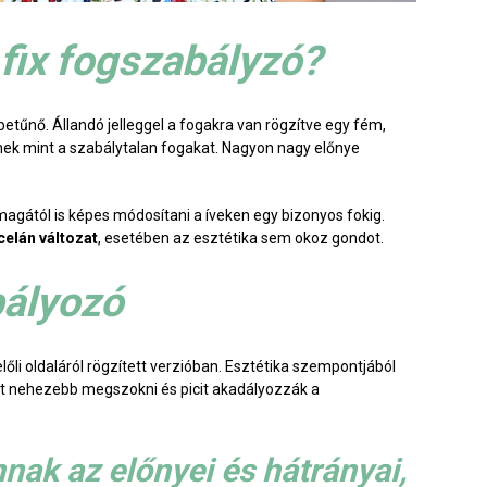
 fix fogszabályzó?
tűnő. Állandó jelleggel a fogakra van rögzítve egy fém,
ek mint a szabálytalan fogakat. Nagyon nagy előnye
agától is képes módosítani a íveken egy bizonyos fokig.
celán változat
, esetében az esztétika sem okoz gondot.
bályozó
előli oldaláról rögzített verzióban. Esztétika szempontjából
at nehezebb megszokni és picit akadályozzák a
ak az előnyei és hátrányai,