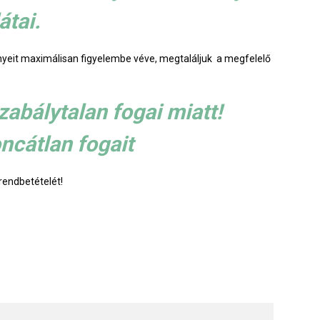
átai.
yeit maximálisan figyelembe véve, megtaláljuk a megfelelő
abálytalan fogai miatt!
ncátlan fogait
rendbetételét!