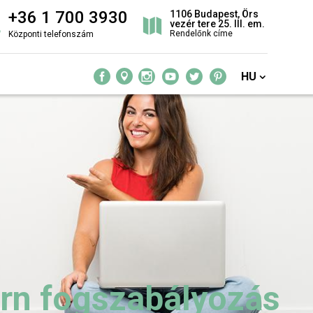
+36 1 700 3930
1106 Budapest, Örs
vezér tere 25. III. em.
Rendelőnk címe
Központi telefonszám
HU
rn fogszabályozás