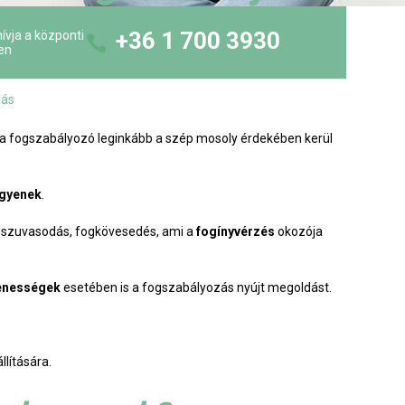
+36 1 700 3930
ívja a központi
en
zás
 a fogszabályozó leginkább a szép mosoly érdekében kerül
egyenek
.
ogszuvasodás, fogkövesedés, ami a
fogínyvérzés
okozója
lenességek
esetében is a fogszabályozás nyújt megoldást.
lítására.