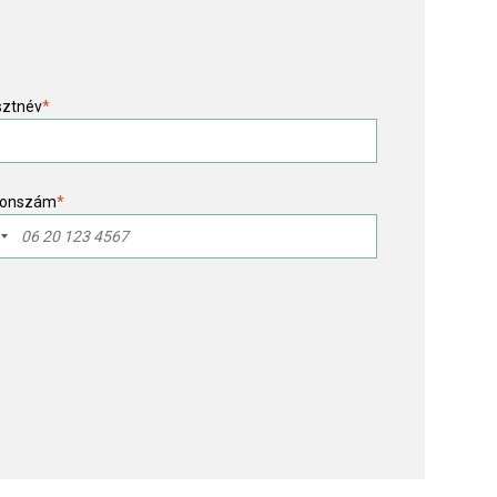
sztnév
*
fonszám
*