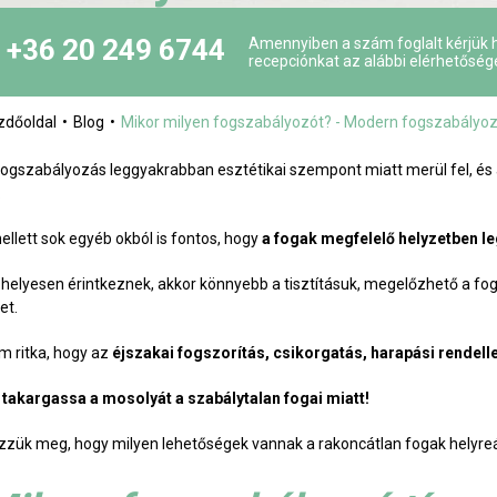
+36 20 249 6744
Amennyiben a szám foglalt kérjük h
recepciónkat az alábbi elérhetőség
zdőoldal
Blog
Mikor milyen fogszabályozót? - Modern fogszabályo
fogszabályozás leggyakrabban esztétikai szempont miatt merül fel, és
.
ellett sok egyéb okból is fontos, hogy
a fogak megfelelő helyzetben l
 helyesen érintkeznek, akkor könnyebb a tisztításuk, megelőzhető a f
het.
m ritka, hogy az
éjszakai fogszorítás, csikorgatás, harapási rendel
 takargassa a mosolyát a szabálytalan fogai miatt!
zzük meg, hogy milyen lehetőségek vannak a rakoncátlan fogak helyreál