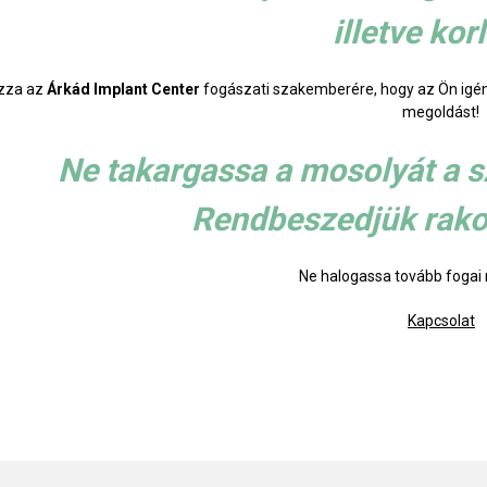
illetve korl
zza az
Árkád Implant Center
fogászati szakemberére, hogy az Ön igén
megoldást!
Ne takargassa a mosolyát a sz
Rendbeszedjük rako
Ne halogassa tovább fogai 
Kapcsolat