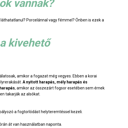
sok vannak?
y láthatatlanul? Porcelánnal vagy fémmel? Önben is ezek a
 a kivehető
álatosak, amikor a fogazat még vegyes. Ebben a korai
elyrerakását.
A nyitott harapás, mély harapás és
 harapás
, amikor az összezárt fogsor esetében sem érnek
n takarják az alsókat.
bályozó a fogtorlódást helyteremtéssel kezeli.
4 órán át van használatban naponta.