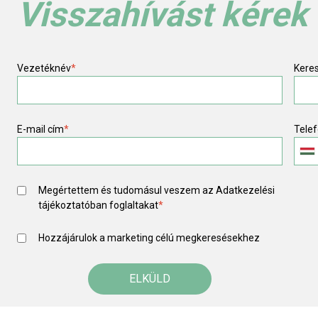
Visszahívást kérek
Vezetéknév
*
Kere
E-mail cím
*
Tele
Megértettem és tudomásul veszem az
Adatkezelési
tájékoztató
ban foglaltakat
*
Hozzájárulok a marketing célú megkeresésekhez