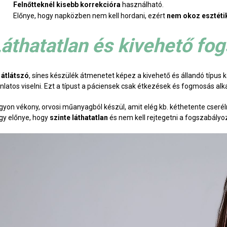
Felnőtteknél kisebb korrekcióra
használható.
Előnye, hogy napközben nem kell hordani, ezért
nem okoz esztéti
áthatatlan és kivehető fo
z
átlátszó
, sínes készülék átmenetet képez a kivehető és állandó típus 
ánlatos viselni. Ezt a típust a páciensek csak étkezések és fogmosás alk
gyon vékony, orvosi műanyagból készül, amit elég kb. kéthetente cseré
gy előnye, hogy
szinte láthatatlan
és nem kell rejtegetni a fogszabály