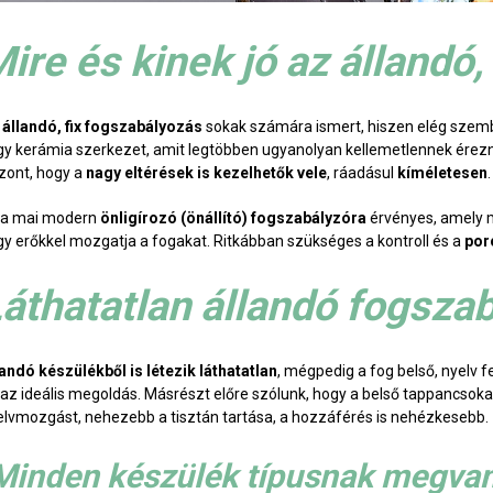
ire és kinek jó az állandó,
z
állandó, fix fogszabályozás
sokak számára ismert, hiszen elég szembe
gy kerámia szerkezet, amit legtöbben ugyanolyan kellemetlennek érezn
szont, hogy a
nagy eltérések is kezelhetők vele
, ráadásul
kíméletesen
.
 a mai modern
önligírozó (önállító) fogszabályzóra
érvényes, amely m
gy erőkkel mozgatja a fogakat. Ritkábban szükséges a kontroll és a
por
áthatatlan állandó fogsza
landó készülékből is létezik láthatatlan
, mégpedig a fog belső, nyelv f
 az ideális megoldás. Másrészt előre szólunk, hogy a belső tappancsok
elvmozgást, nehezebb a tisztán tartása, a hozzáférés is nehézkesebb.
Minden készülék típusnak megvann