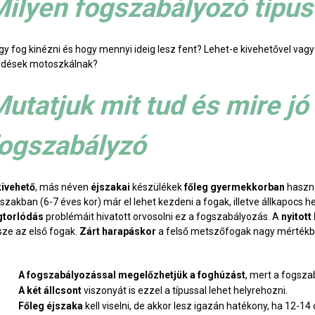
ilyen fogszabályozó típu
gy fog kinézni és hogy mennyi ideig lesz fent? Lehet-e kivehetővel vag
rdések motoszkálnak?
utatjuk mit tud és mire jó
fogszabályzó
kivehető
, más néven
éjszakai
készülékek
főleg gyermekkorban
haszn
szakban (6-7 éves kor) már el lehet kezdeni a fogak, illetve állkapocs h
gtorlódás
problémáit hivatott orvosolni ez a fogszabályozás. A
nyitott
sze az első fogak.
Zárt harapáskor
a felső metszőfogak nagy mértékbe
A fogszabályozással megelőzhetjük a foghúzást
, mert a fogsza
A két állcsont
viszonyát is ezzel a típussal lehet helyrehozni.
Főleg éjszaka
kell viselni, de akkor lesz igazán hatékony, ha 12-1