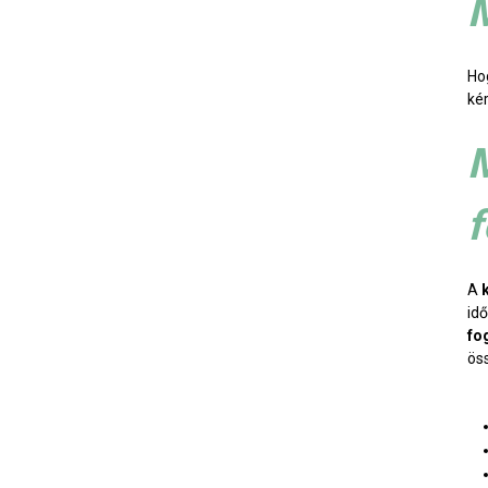
M
Ho
ké
M
A
idő
fo
ös