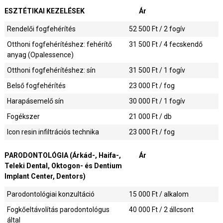
ESZTÉTIKAI KEZELÉSEK
Ár
Rendelői fogfehérítés
52 500
Ft / 2 fogív
Otthoni fogfehérítéshez: fehérítő
31 500
Ft / 4 fecskendő
anyag (Opalessence)
Otthoni fogfehérítéshez: sín
31 500
Ft / 1 fogív
Belső fogfehérítés
23 000
Ft / fog
Harapásemelő sín
30 000
Ft / 1 fogív
Fogékszer
21 000
Ft / db
Icon resin infiltrációs technika
23 000
Ft / fog
PARODONTOLÓGIA (Árkád-, Haifa-,
Ár
Teleki Dental, Oktogon- és Dentium
Implant Center, Dentors)
Parodontológiai konzultáció
15 000
Ft / alkalom
Fogkőeltávolítás parodontológus
40 000
Ft / 2 állcsont
által