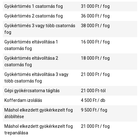
Gyökértömés 1 csatornás fog
31 000
Ft / fog
Gyökértömés 2 csatornás fog
36 000
Ft / fog
Gyökértömés 3 vagy több csatornás
38 000
Ft / fog
fog
Gyökértömés eltávolítása 1
16 000
Ft / fog
csatornás fog
Gyökértömés eltávolítása 2
18 000
Ft / fog
csatornás fog
Gyökértömés eltávolítása 3 vagy
21 000
Ft / fog
több csatornás fog
Gépi gyökércsatorna tágítás
21 000
Ft-tól
Kofferdam izolálás
4 500
Ft / db
Máshol elkezdett gyökérkezelt fog
9 500
Ft / fog
átöblítése
Máshol elkezdett gyökérkezelt fog
21 000
Ft / fog
trepanálása