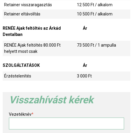
Retainer visszaragasztás
12 500
Ft / alkalom
Retainer eltávolítás
10 500
Ft / alkalom
RENÉE Ajak feltöltés az Árkád
Ár
Dentalban
RENÉE Ajak feltöltés 80.000 Ft
73 500
Ft / 1 ampulla
helyett most csak
SZOLGÁLTATÁSOK
Ár
Érzéstelenítés
3 000
Ft
Visszahívást kérek
Vezetéknév
*