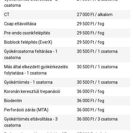
csatorna
CT
27 000
Ft / alkalom
Csap eltávolítása
29 500
Ft / fog
Pre-endo csonkfelépítés
29 500
Ft / fog
Bioblock felépítés (EverX)
29 500
Ft / fog
Gyökércsatorna feltárása - 1
30 500
Ft / 1 csatorna
csatorna
Más által elkezdett gyökérkezelés
30 500
Ft / 1 csatorna
folytatása - 1 csatorna
Gyökértömés - 1 csatorna
30 500
Ft / 1 csatorna
Koronán keresztüli trepanáció
36 000
Ft / fog
Biodentin
36 000
Ft / fog
Perforáció zárás (MTA)
36 000
Ft / fog
Gyökértömés eltávolítása - 3
36 000
Ft / 3 csatorna
csatorna