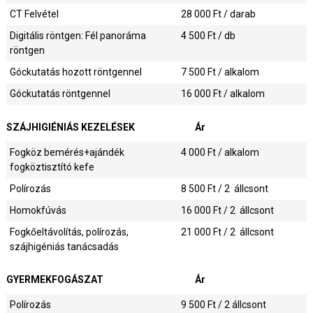
CT Felvétel
28 000
Ft / darab
Digitális röntgen: Fél panoráma
4 500
Ft / db
röntgen
Góckutatás hozott röntgennel
7 500
Ft / alkalom
Góckutatás röntgennel
16 000
Ft / alkalom
SZÁJHIGIÉNIÁS KEZELÉSEK
Ár
Fogköz bemérés+ajándék
4 000
Ft / alkalom
fogköztisztító kefe
Polírozás
8 500
Ft / 2 állcsont
Homokfúvás
16 000
Ft / 2 állcsont
Fogkőeltávolítás, polírozás,
21 000
Ft / 2 állcsont
szájhigéniás tanácsadás
GYERMEKFOGÁSZAT
Ár
Polírozás
9 500
Ft / 2 állcsont