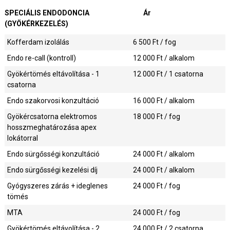
SPECIÁLIS ENDODONCIA
Ár
(GYÖKÉRKEZELÉS)
Kofferdam izolálás
6 500
Ft / fog
Endo re-call (kontroll)
12 000
Ft / alkalom
Gyökértömés eltávolítása - 1
12 000
Ft / 1 csatorna
csatorna
Endo szakorvosi konzultáció
16 000
Ft / alkalom
Gyökércsatorna elektromos
18 000
Ft / fog
hosszmeghatározása apex
lokátorral
Endo sürgősségi konzultáció
24 000
Ft / alkalom
Endo sürgősségi kezelési díj
24 000
Ft / alkalom
Gyógyszeres zárás + ideglenes
24 000
Ft / fog
tömés
MTA
24 000
Ft / fog
Gyökértömés eltávolítása - 2
24 000
Ft / 2 csatorna