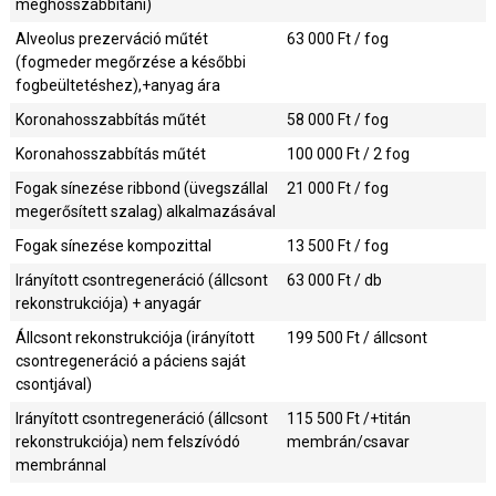
meghosszabbítani)
Alveolus prezerváció műtét
63 000
Ft / fog
(fogmeder megőrzése a későbbi
fogbeültetéshez),+anyag ára
Koronahosszabbítás műtét
58 000
Ft / fog
Koronahosszabbítás műtét
100 000
Ft / 2 fog
Fogak sínezése ribbond (üvegszállal
21 000
Ft / fog
megerősített szalag) alkalmazásával
Fogak sínezése kompozittal
13 500
Ft / fog
Irányított csontregeneráció (állcsont
63 000
Ft / db
rekonstrukciója) + anyagár
Állcsont rekonstrukciója (irányított
199 500
Ft / állcsont
csontregeneráció a páciens saját
csontjával)
Irányított csontregeneráció (állcsont
115 500
Ft /+titán
rekonstrukciója) nem felszívódó
membrán/csavar
membránnal