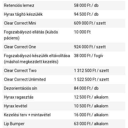
Retenciós lemez
58 000
Ft / db
Hyrax tágító készülék
94 500
Ft / db
Clear Correct Mini
609 000
Ft / szett
Fogszabályozó ellátás (külsős
10 000
Ft
páciens)
Clear Correct One
924 000
Ft / szett
Fogszabályozó készülék eltávolítása
38 000
Ft / fogív
(máshol megkezdett kezelés)
Clear Correct Two
1 312 500
Ft / szett
Clear Correct Unlimited
1 522 500
Ft / szett
Dezorientációs sín
84 000
Ft / db
Hyrax ragasztás
12 500
Ft / alkalom
Hyrax levétel
10 500
Ft / alkalom
Kezelési terv + mintavétel
16 000
Ft / alkalom
Lip Bumper
63 000
Ft / alkalom