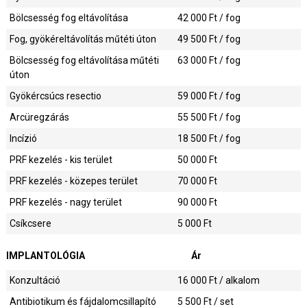
Bölcsesség fog eltávolítása
42 000
Ft / fog
Fog, gyökéreltávolítás műtéti úton
49 500
Ft / fog
Bölcsesség fog eltávolítása műtéti
63 000
Ft / fog
úton
Gyökércsúcs resectio
59 000
Ft / fog
Arcüregzárás
55 500
Ft / fog
Incízió
18 500
Ft / fog
PRF kezelés - kis terület
50 000
Ft
PRF kezelés - közepes terület
70 000
Ft
PRF kezelés - nagy terület
90 000
Ft
Csíkcsere
5 000
Ft
IMPLANTOLÓGIA
Ár
Konzultáció
16 000
Ft / alkalom
Antibiotikum és fájdalomcsillapító
5 500
Ft / set