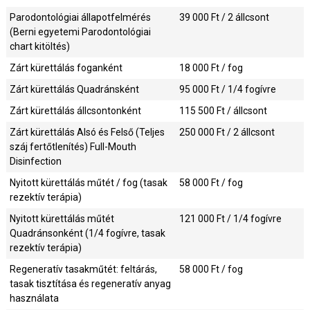
Parodontológiai állapotfelmérés
39 000
Ft / 2 állcsont
(Berni egyetemi Parodontológiai
chart kitöltés)
Zárt kürettálás foganként
18 000
Ft / fog
Zárt kürettálás Quadránsként
95 000
Ft / 1/4 fogívre
Zárt kürettálás állcsontonként
115 500
Ft / állcsont
Zárt kürettálás Alsó és Felső (Teljes
250 000
Ft / 2 állcsont
száj fertőtlenítés) Full-Mouth
Disinfection
Nyitott kürettálás műtét / fog (tasak
58 000
Ft / fog
rezektív terápia)
Nyitott kürettálás műtét
121 000
Ft / 1/4 fogívre
Quadránsonként (1/4 fogívre, tasak
rezektív terápia)
Regeneratív tasakműtét: feltárás,
58 000
Ft / fog
tasak tisztítása és regeneratív anyag
használata