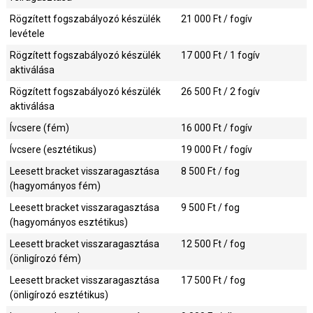
Rögzített fogszabályozó készülék
21 000
Ft / fogív
levétele
Rögzített fogszabályozó készülék
17 000
Ft / 1 fogív
aktiválása
Rögzített fogszabályozó készülék
26 500
Ft / 2 fogív
aktiválása
Ívcsere (fém)
16 000
Ft / fogív
Ívcsere (esztétikus)
19 000
Ft / fogív
Leesett bracket visszaragasztása
8 500
Ft / fog
(hagyományos fém)
Leesett bracket visszaragasztása
9 500
Ft / fog
(hagyományos esztétikus)
Leesett bracket visszaragasztása
12 500
Ft / fog
(önligírozó fém)
Leesett bracket visszaragasztása
17 500
Ft / fog
(önligírozó esztétikus)