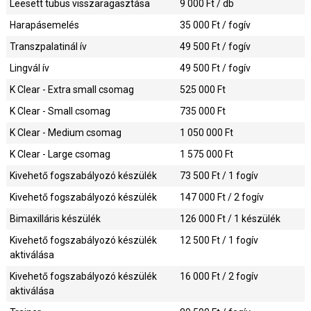
Leesett tubus visszaragasztása
9 000
Ft / db
Harapásemelés
35 000
Ft / fogív
Transzpalatinál ív
49 500
Ft / fogív
Lingvál ív
49 500
Ft / fogív
K Clear - Extra small csomag
525 000
Ft
K Clear - Small csomag
735 000
Ft
K Clear - Medium csomag
1 050 000
Ft
K Clear - Large csomag
1 575 000
Ft
Kivehető fogszabályozó készülék
73 500
Ft / 1 fogív
Kivehető fogszabályozó készülék
147 000
Ft / 2 fogív
Bimaxilláris készülék
126 000
Ft / 1 készülék
Kivehető fogszabályozó készülék
12 500
Ft / 1 fogív
aktiválása
Kivehető fogszabályozó készülék
16 000
Ft / 2 fogív
aktiválása