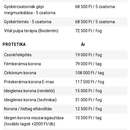
Gyökércsatornák gépi
68 500
Ft / 5 csatorna
megmunkálása - 5 csatorna
Gyökértömés - 5 csatorna
68 500
Ft / 5 csatorna
Vitál pulpa terápia (Biodentin)
72 500
Ft / fog
PROTETIKA
Ár
Csonkfelépítés
19 000
Ft / fog
Fémkerámia korona
79 000
Ft / tag
Cirkónium korona
108 000
Ft / tag
Préskerámia korona E-max
117 500
Ft / fog
Ideiglenes korona (rendelői)
15 000
Ft / fog
Ideiglenes korona (technikai)
31 000
Ft / fog
Korona / hídtag eltávolítás
12 500
Ft / fog
Idegen korona visszaragasztása
10 500
Ft / tag
(további tagok +2000 Ft/db)