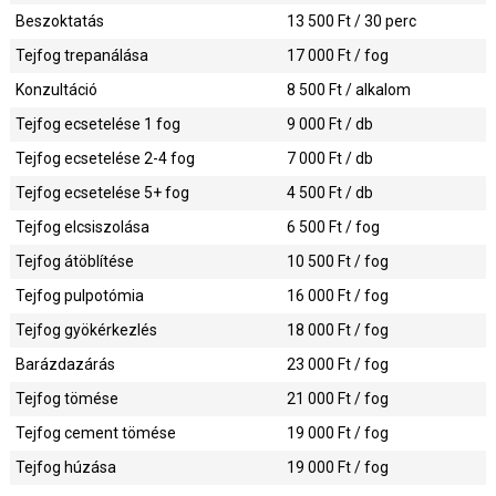
Beszoktatás
13 500
Ft / 30 perc
Tejfog trepanálása
17 000
Ft / fog
Konzultáció
8 500
Ft / alkalom
Tejfog ecsetelése 1 fog
9 000
Ft / db
Tejfog ecsetelése 2-4 fog
7 000
Ft / db
Tejfog ecsetelése 5+ fog
4 500
Ft / db
Tejfog elcsiszolása
6 500
Ft / fog
Tejfog átöblítése
10 500
Ft / fog
Tejfog pulpotómia
16 000
Ft / fog
Tejfog gyökérkezlés
18 000
Ft / fog
Barázdazárás
23 000
Ft / fog
Tejfog tömése
21 000
Ft / fog
Tejfog cement tömése
19 000
Ft / fog
Tejfog húzása
19 000
Ft / fog