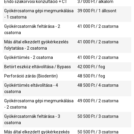
Endo szakorvosi konzultáció + CT
37 000
Ft / alkalom
Gyökércsatorna gépi megmunkálása
39 000
Ft / 1 állcsont
- 1 csatorna
Gyökércsatornák feltárása - 2
41 000
Ft / 2 csatorna
csatorna
Más által elkezdett gyökérkezelés
41 000
Ft / 2 csatorna
folytatása - 2 csatorna
Gyökértömés - 2 csatorna
41 000
Ft / 2 csatorna
Betört eszköz eltávolítása / Bypass
42 000
Ft / fog
Perforáció zárás (Biodentin)
48 500
Ft / fog
Gyökértömés eltávolítása - 4
48 500
Ft / 4 csatorna
csatorna
Gyökércsatorna gépi megmunkálása
49 000
Ft / 2 csatorna
- 2 csatorna
Gyökércsatornák feltárása - 3
50 500
Ft / 3 csatorna
csatorna
Más által elkezdett gyökérkezekés
50 500
Ft / 3 csatorna