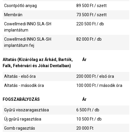
Csontpótló anyag
89 500
Ft / szett
Membrán
73 500
Ft / szett
Cowellmedi INNO SLA-SH
220 500
Ft / db
implantátum
Cowellmedi INNO SLA-SH
82 000
Ft / db
implantátum fej
Altatás (Kizárólag az Árkád, Bartók,
Ár
Falk, Fehérvári és Jókai Dentalban)
Altatás - első óra
200 000
Ft / első óra
Altatás - második óra
100 000
Ft / második óra
FOGSZABÁLYOZÁS
Ár
Gyűrű visszaragasztása
6 500
Ft / db
Új gyűrű ragasztása
10 500
Ft / db
Gomb ragasztás
20 000
Ft