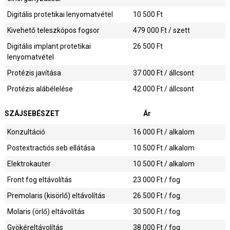
Digitális protetikai lenyomatvétel
10 500
Ft
Kivehető teleszkópos fogsor
479 000
Ft / szett
Digitális implant protetikai
26 500
Ft
lenyomatvétel
Protézis javítása
37 000
Ft / állcsont
Protézis alábélelése
42 000
Ft / állcsont
SZÁJSEBÉSZET
Ár
Konzultáció
16 000
Ft / alkalom
Postextractiós seb ellátása
10 500
Ft / alkalom
Elektrokauter
10 500
Ft / alkalom
Front fog eltávolítás
23 000
Ft / fog
Premolaris (kisörlő) eltávolítás
26 500
Ft / fog
Molaris (örlő) eltávolítás
30 500
Ft / fog
Gyökéreltávolítás
38 000
Ft / fog