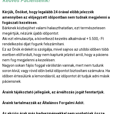
Kedves Pácienseink!
Kérjük, Önöket, hogy legalább 24 órával előbb jelezzék
amennyiben az előjegyzett időpontban nem tudnak megjelenni a
fogászati kezelésen.
Bárkinek közbejöhet valami halaszthatatlan, ezt természetesen
megértjük, nézünk újabb időpontot.
Aki ezt elmulasztja, a következő kezelés alkalmával + 5.500,- Ft
rendelkezési díjat fogunk felszámítani.
Ez az Önök érdekét is szolgálja, mivel sajnos az utóbbi időben több
esetben előfordult, hogy nem kaptunk jelzést arról, hogy a páciens
nem fog megjelenni a kezelésen.
Nagyon sokan fájós foggal várólistán vannak, mert nem tudunk
soron kívül, vagy rövid időn belül időpontot biztosítani számukra. Ha
időben értesülünk a lemondásról, az időpontot át tudjuk adni másik
páciensnek.
Áraink tájékoztató jellegűek, az árváltozás jogát fenntartjuk.
Áraink tartalmazzák az Általános Forgalmi Adót.
Az akciós árak más kedvezményekkel nem vonhatóak össze.