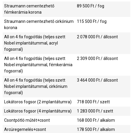
Straumann cementezhető
89 500
Ft / fog
fémkerámia korona
Straumann cementezhető cirkónium
115 500
Ft / fog
korona
All on 4 fix fogpótlás (teljes szett
2 078 000
Ft / állcsont
Nobel implantátummal, acryl
fogsorral)
All on 4 fix fogpótlás (teljes szett
2 309 000
Ft / állcsont
Nobel implantátummal, fémkerámia
fogsorral)
All on 4 fix fogpótlás (teljes szett
3 464 000
Ft / állcsont
Nobel implantátummal, cirkónium
fogsorral)
Lokátoros fogsor (2 implantátumra)
718 000
Ft / szett
Lokátoros fogsor (4 implantátumra)
1 283 000
Ft / szett
Csontpótló műtét+csont
168 000
Ft / alkalom
Arcüregemelés+csont
178 500
Ft / alkalom