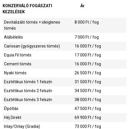
KONZERVÁLÓ FOGÁSZATI
Ár
KEZELÉSEK
Devitalizáló tömés + ideiglenes
8 000
Ft / fog
tömés
Alábélelés
7 000
Ft / fog
Cariosan (gyógyszeres tömés)
16 000
Ft / fog
Equia Fil tömés
17 000
Ft / fog
Cement tömés
16 000
Ft / fog
Nyaki tömés
26 500
Ft / fog
Esztétikus tömés 1 felszín
31 500
Ft / fog
Esztétikus tömés 2 felszín
34 500
Ft / fog
Esztétikus tömés 3 felszín
38 000
Ft / fog
Élpótlás
47 500
Ft / fog
Héj Direkt
69 900
Ft / fog
Inlay/Onlay (Gradia)
73 000
Ft / fog