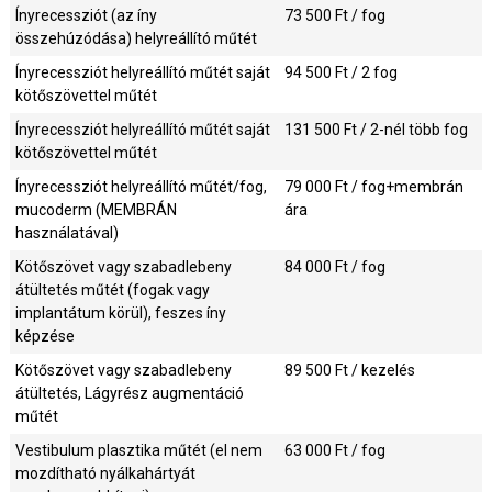
Ínyrecessziót (az íny
73 500
Ft / fog
összehúzódása) helyreállító műtét
Ínyrecessziót helyreállító műtét saját
94 500
Ft / 2 fog
kötőszövettel műtét
Ínyrecessziót helyreállító műtét saját
131 500
Ft / 2-nél több fog
kötőszövettel műtét
Ínyrecessziót helyreállító műtét/fog,
79 000
Ft / fog+membrán
mucoderm (MEMBRÁN
ára
használatával)
Kötőszövet vagy szabadlebeny
84 000
Ft / fog
átültetés műtét (fogak vagy
implantátum körül), feszes íny
képzése
Kötőszövet vagy szabadlebeny
89 500
Ft / kezelés
átültetés, Lágyrész augmentáció
műtét
Vestibulum plasztika műtét (el nem
63 000
Ft / fog
mozdítható nyálkahártyát