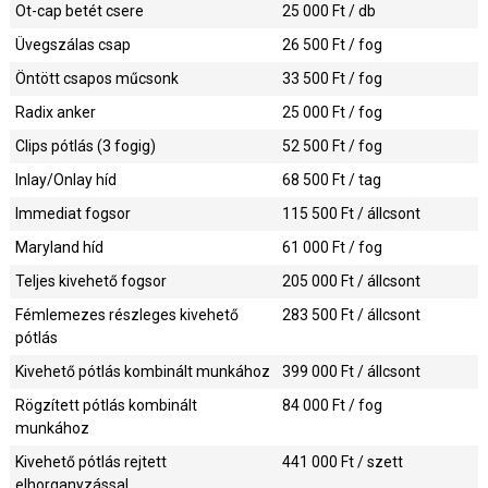
Ot-cap betét csere
25 000
Ft / db
Üvegszálas csap
26 500
Ft / fog
Öntött csapos műcsonk
33 500
Ft / fog
Radix anker
25 000
Ft / fog
Clips pótlás (3 fogig)
52 500
Ft / fog
Inlay/Onlay híd
68 500
Ft / tag
Immediat fogsor
115 500
Ft / állcsont
Maryland híd
61 000
Ft / fog
Teljes kivehető fogsor
205 000
Ft / állcsont
Fémlemezes részleges kivehető
283 500
Ft / állcsont
pótlás
Kivehető pótlás kombinált munkához
399 000
Ft / állcsont
Rögzített pótlás kombinált
84 000
Ft / fog
munkához
Kivehető pótlás rejtett
441 000
Ft / szett
elhorganyzással