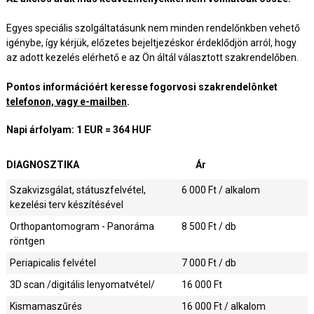
Egyes speciális szolgáltatásunk nem minden rendelőnkben vehető
igénybe, így kérjük, előzetes bejeltjezéskor érdeklődjön arról, hogy
az adott kezelés elérhető e az Ön áltál választott szakrendelőben.
Pontos információért keresse fogorvosi szakrendelônket
telefonon, vagy e-mailben
.
Napi árfolyam: 1 EUR = 364 HUF
DIAGNOSZTIKA
Ár
Szakvizsgálat, státuszfelvétel,
6 000
Ft / alkalom
kezelési terv készítésével
Orthopantomogram - Panoráma
8 500
Ft / db
röntgen
Periapicalis felvétel
7 000
Ft / db
3D scan /digitális lenyomatvétel/
16 000
Ft
Kismamaszűrés
16 000
Ft / alkalom