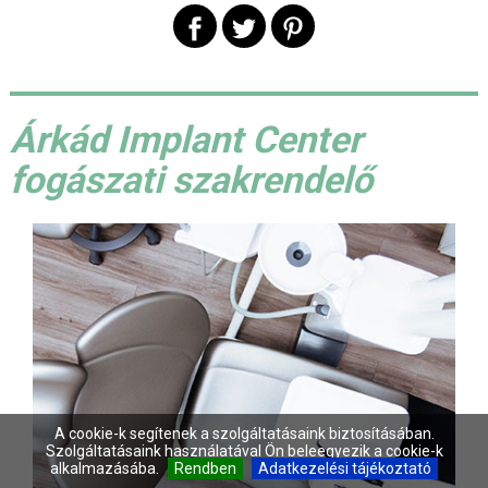
Árkád Implant Center
fogászati szakrendelő
A cookie-k segítenek a szolgáltatásaink biztosításában.
Szolgáltatásaink használatával Ön beleegyezik a cookie-k
alkalmazásába.
Rendben
Adatkezelési tájékoztató