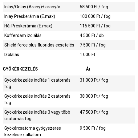
Inlay/Onlay (Arany)+ aranyár
68 500
Ft / fog
Inlay Préskerámia (E.max)
100 000
Ft / fog
Héj Préskerámia (E.max)
115 500
Ft / fog
Kofferdam izolálás
4 500
Ft / db
Shield force plus fluoridos ecsetelés
7 500
Ft / fog
Izolálás
1 000
Ft
GYÖKÉRKEZELÉS
Ár
Gyökérkezelés indítás 1 csatornás
31 000
Ft / fog
fog
Gyökérkezelés indítás 2 csatornás
38 000
Ft / fog
fog
Gyökérkezelés indítás 3 vagy több
47 500
Ft / fog
csatornás fog
Gyökércsatorna gyógyszeres
9 500
Ft / fog
kezelése / alkalom