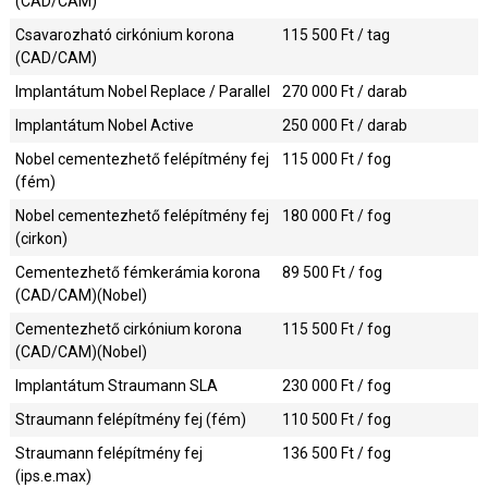
(CAD/CAM)
Csavarozható cirkónium korona
115 500
Ft / tag
(CAD/CAM)
Implantátum Nobel Replace / Parallel
270 000
Ft / darab
Implantátum Nobel Active
250 000
Ft / darab
Nobel cementezhető felépítmény fej
115 000
Ft / fog
(fém)
Nobel cementezhető felépítmény fej
180 000
Ft / fog
(cirkon)
Cementezhető fémkerámia korona
89 500
Ft / fog
(CAD/CAM)(Nobel)
Cementezhető cirkónium korona
115 500
Ft / fog
(CAD/CAM)(Nobel)
Implantátum Straumann SLA
230 000
Ft / fog
Straumann felépítmény fej (fém)
110 500
Ft / fog
Straumann felépítmény fej
136 500
Ft / fog
(ips.e.max)