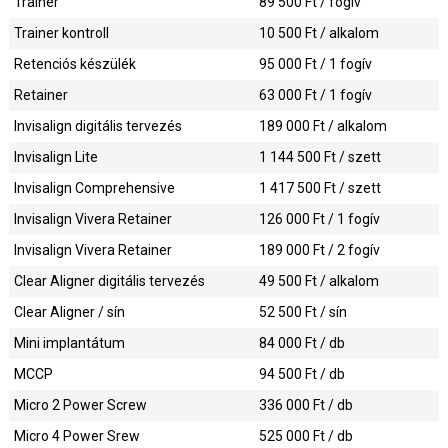
Trainer
89 500
Ft / fogív
Trainer kontroll
10 500
Ft / alkalom
Retenciós készülék
95 000
Ft / 1 fogív
Retainer
63 000
Ft / 1 fogív
Invisalign digitális tervezés
189 000
Ft / alkalom
Invisalign Lite
1 144 500
Ft / szett
Invisalign Comprehensive
1 417 500
Ft / szett
Invisalign Vivera Retainer
126 000
Ft / 1 fogív
Invisalign Vivera Retainer
189 000
Ft / 2 fogív
Clear Aligner digitális tervezés
49 500
Ft / alkalom
Clear Aligner / sín
52 500
Ft / sín
Mini implantátum
84 000
Ft / db
MCCP
94 500
Ft / db
Micro 2 Power Screw
336 000
Ft / db
Micro 4 Power Srew
525 000
Ft / db