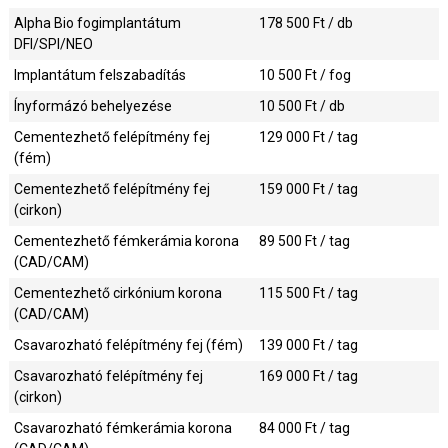
Alpha Bio fogimplantátum
178 500
Ft / db
DFI/SPI/NEO
Implantátum felszabadítás
10 500
Ft / fog
Ínyformázó behelyezése
10 500
Ft / db
Cementezhető felépítmény fej
129 000
Ft / tag
(fém)
Cementezhető felépítmény fej
159 000
Ft / tag
(cirkon)
Cementezhető fémkerámia korona
89 500
Ft / tag
(CAD/CAM)
Cementezhető cirkónium korona
115 500
Ft / tag
(CAD/CAM)
Csavarozható felépítmény fej (fém)
139 000
Ft / tag
Csavarozható felépítmény fej
169 000
Ft / tag
(cirkon)
Csavarozható fémkerámia korona
84 000
Ft / tag