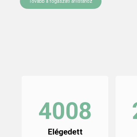
Tovább a fogászati árlistához
5964
Elégedett