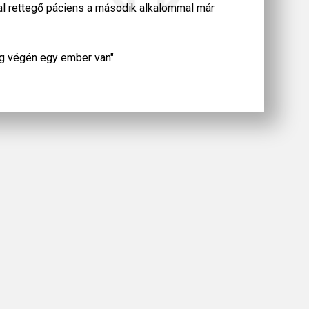
mal rettegő páciens a második alkalommal már
fog végén egy ember van"