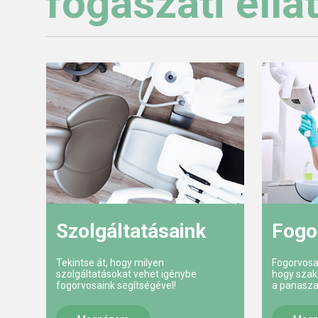
fogászati ellá
Szolgáltatásaink
Fogo
Tekintse át, hogy milyen
Fogorvosa
szolgáltatásokat vehet igénybe
hogy szak
fogorvosaink segítségével!
a panasza