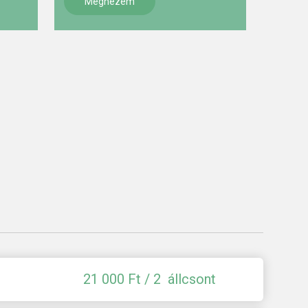
Megnézem
21 000
Ft / 2 állcsont