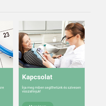
Kapcsolat
sre
Írja meg miben segíthetünk és szívesen
visszahívjuk!