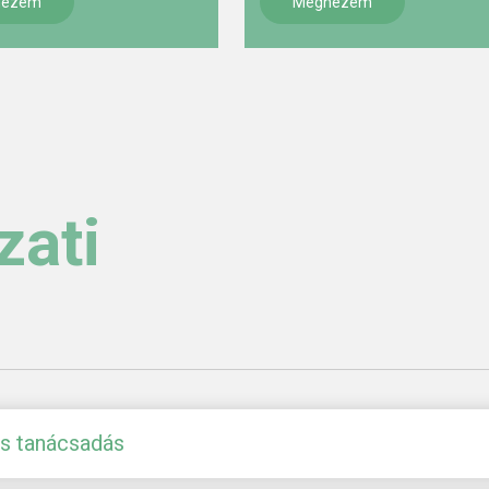
nézem
Megnézem
zati
ás tanácsadás