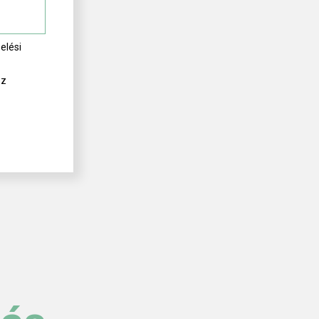
elési
ez