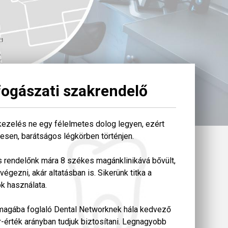
fogászati szakrendelő
 kezelés ne egy félelmetes dolog legyen, ezért
sen, barátságos légkörben történjen.
 rendelőnk mára 8 székes magánklinikává bővült,
égezni, akár altatásban is. Sikerünk titka a
ok használata.
 magába foglaló Dental Networknek hála kedvező
r-érték arányban tudjuk biztosítani. Legnagyobb