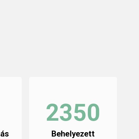
2350
tás
Behelyezett