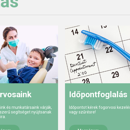
tás
rvosaink
Időpontfoglalás
ink és munkatársaink várják,
Időpontot kérek fogorvosi kezelé
szerű segítséget nyújtsanak
vagy szűrésre!
ira.