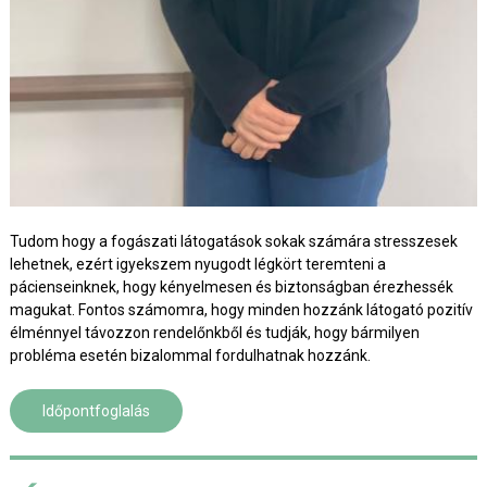
Tudom hogy a fogászati látogatások sokak számára stresszesek
lehetnek, ezért igyekszem nyugodt légkört teremteni a
pácienseinknek, hogy kényelmesen és biztonságban érezhessék
magukat. Fontos számomra, hogy minden hozzánk látogató pozitív
élménnyel távozzon rendelőnkből és tudják, hogy bármilyen
probléma esetén bizalommal fordulhatnak hozzánk.
Időpontfoglalás