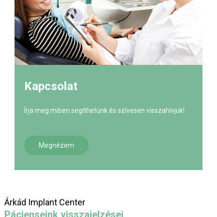
Kapcsolat
Írja meg miben segíthetünk és szívesen visszahívjuk!
Megnézem
Árkád Implant Center
Pácienseink visszajelzései