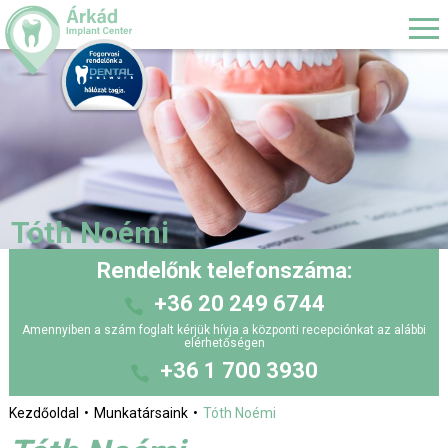
Tóth Noémi
Rendelőnk telefonszáma:
+36 20 249 6744
Amennyiben a szám foglalt kérjük hívja a központi recepciónkat az alábbi
elérhetőségen
+36 1 700 3930
Kezdőoldal
Munkatársaink
Tóth Noémi