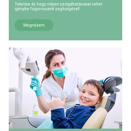
Tekintse át, hogy milyen szolgáltatásokat vehet
igénybe fogorvosaink segítségével!
Megnézem