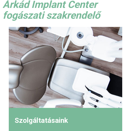
Árkád Implant Center
fogászati szakrendelő
Szolgáltatásaink