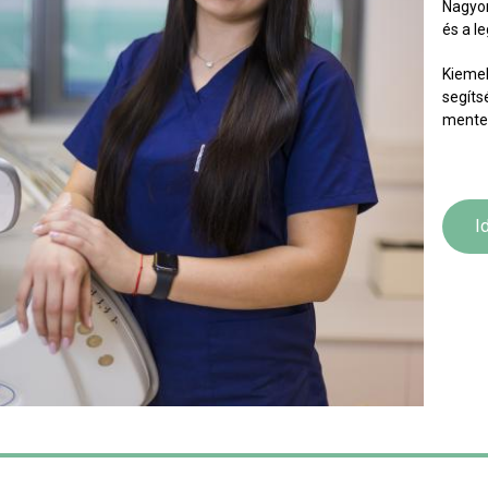
Nagyon
és a l
Kiemel
segíts
mentes
I