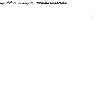
e aprólékos és alapos munkája dicséretes .
sok
fog
les
és 
fog
enn
Ild