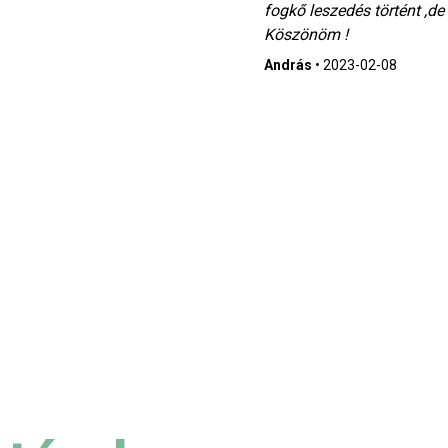
fogkő leszedés történt ,d
Köszönöm !
András
•
2023-02-08