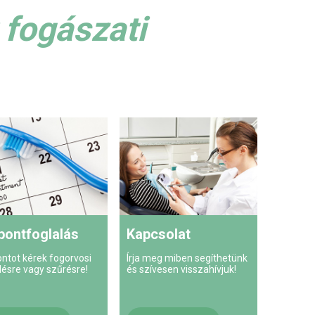
 fogászati
pontfoglalás
Kapcsolat
ontot kérek fogorvosi
Írja meg miben segíthetünk
lésre vagy szűrésre!
és szívesen visszahívjuk!