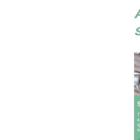
T
s
i
s