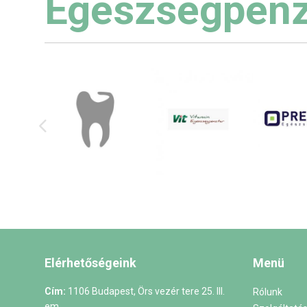
Egészségpénz
Elérhetőségeink
Menü
Cím:
1106 Budapest, Örs vezér tere 25. III.
Rólunk
em.