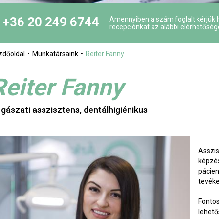
+36 20 249 6744
Amennyiben a szám foglalt kérjük h
recepciónkat az alábbi elérhetőség
zdőoldal
Munkatársaink
Reiter Fanny
Reiter Fanny
gászati asszisztens, dentálhigiénikus
Asszis
képzés
pácien
tevék
Fontos
lehető