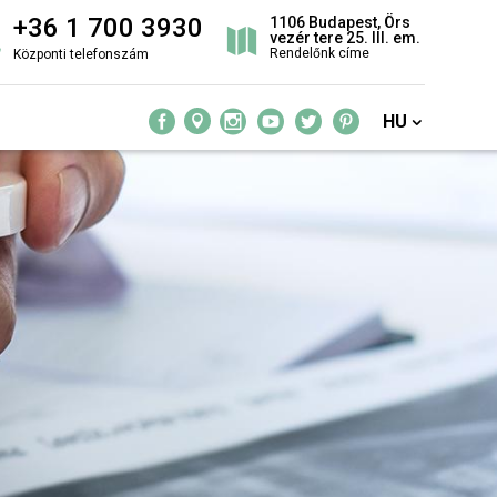
+36 1 700 3930
1106 Budapest, Örs
vezér tere 25. III. em.
Rendelőnk címe
Központi telefonszám
HU