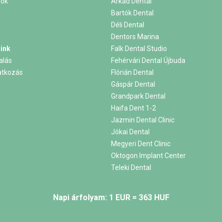
sok
Árkád Dental
Bartók Dental
Déli Dental
Dentors Marina
ink
Falk Dental Studio
alás
Fehérvári Dental Újbuda
ratkozás
Flórián Dental
m
Gáspár Dental
Grandpark Dental
Haifa Dent 1-2
Jazmin Dental Clinic
Jókai Dental
Megyeri Dent Clinic
Oktogon Implant Center
Teleki Dental
Napi árfolyam: 1 EUR = 363 HUF