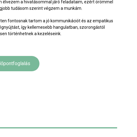
 élvezem a hivatásommal járó feladataim, ezért örömmel
egjobb tudásom szerint végzem a munkám.
ten fontosnak tartom a jó kommunikációt és az empatikus
égnyújtást, így kellemesebb hangulatban, szorongástól
en történhetnek a kezeléseink.
dőpontfoglalás