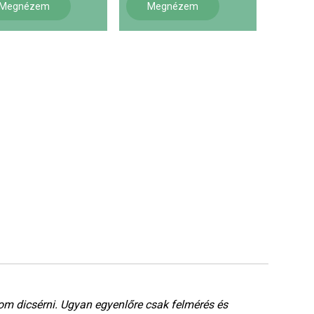
Megnézem
Megnézem
rom dicsérni. Ugyan egyenlőre csak felmérés és
Jó 