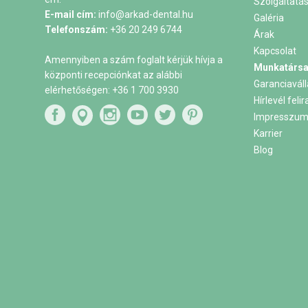
Szolgáltatá
E-mail cím:
info@arkad-dental.hu
Galéria
Telefonszám:
+36 20 249 6744
Árak
Kapcsolat
Amennyiben a szám foglalt kérjük hívja a
Munkatársa
központi recepciónkat az alábbi
Garanciaváll
elérhetőségen:
+36 1 700 3930
Hírlevél feli
Impresszu
Karrier
Blog