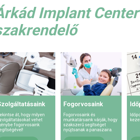
Árkád Implant Center
szakrendelő
Szolgáltatásaink
Fogorvosaink
Idő
ekintse át, hogy milyen
Fogorvosaink és
Időp
zolgáltatásokat vehet
munkatársaink várják, hogy
keze
génybe fogorvosaink
szakszerű segítséget
egítségével!
nyújtsanak a panaszaira.