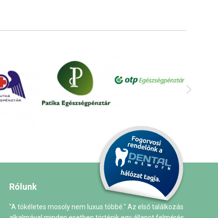
Rólunk
"A tökéletes mosoly nem luxus többé." Az első találkozás
alkalmával minden esetben történik egy állapot felmérés