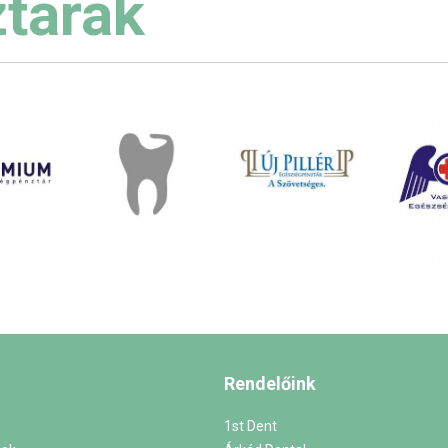
tárak
Rendelőink
1st Dent