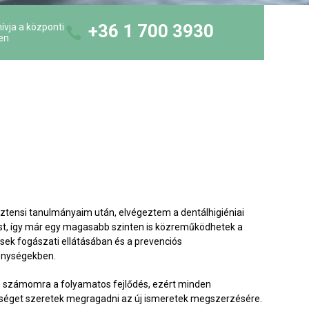
+36 1 700 3930
ívja a központi
en
ztensi tanulmányaim után, elvégeztem a dentálhigiéniai
t, így már egy magasabb szinten is közreműködhetek a
sek fogászati ellátásában és a prevenciós
enységekben.
 számomra a folyamatos fejlődés, ezért minden
séget szeretek megragadni az új ismeretek megszerzésére.